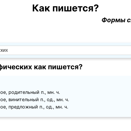
Как пишется?
Формы с
фических как пишется?
е, родительный п., мн. ч.
е, винительный п., од., мн. ч.
е, предложный п., од., мн. ч.