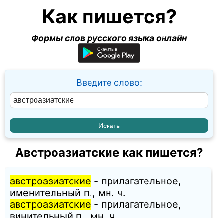
Как пишется?
Формы слов русского языка онлайн
Введите слово:
Австроазиатские как пишется?
австроазиатские
- прилагательное,
именительный п., мн. ч.
австроазиатские
- прилагательное,
винительный п., мн. ч.