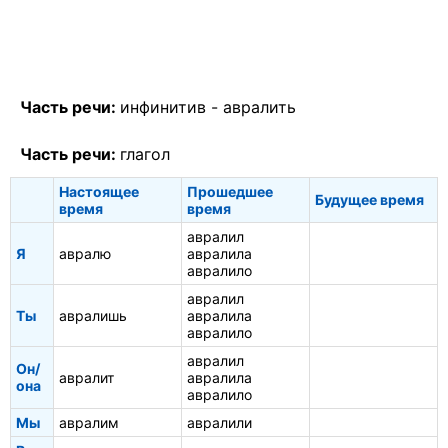
Часть речи:
инфинитив -
авралить
Часть речи:
глагол
Настоящее
Прошедшее
Будущее время
время
время
авралил
Я
авралю
авралила
авралило
авралил
Ты
авралишь
авралила
авралило
авралил
Он/
авралит
авралила
она
авралило
Мы
авралим
авралили