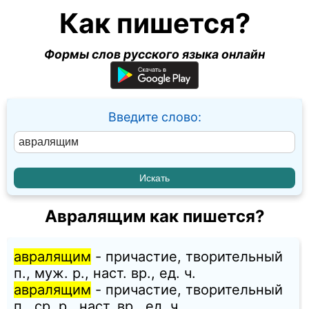
Как пишется?
Формы слов русского языка онлайн
Введите слово:
Авралящим как пишется?
авралящим
- причастие, творительный
п., муж. p., наст. вр., ед. ч.
авралящим
- причастие, творительный
п., ср. p., наст. вр., ед. ч.