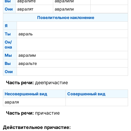
Вы
авралите
авралили
Они
авралят
авралили
Повелительное наклонение
Я
Ты
авраль
Он/
она
Мы
авралим
Вы
авральте
Они
Часть речи:
деепричастие
Несовершенный вид
Совершенный вид
авраля
Часть речи:
причастие
Действительное причастие: