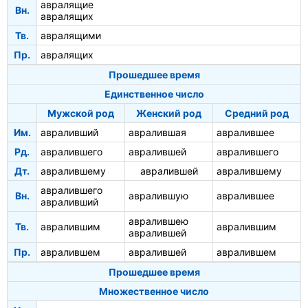
авралящие
Вн.
авралящих
Тв.
авралящими
Пр.
авралящих
Прошедшее время
Единственное число
Мужской род
Женский род
Средний род
Им.
авраливший
авралившая
авралившее
Рд.
авралившего
авралившей
авралившего
Дт.
авралившему
авралившей
авралившему
авралившего
Вн.
авралившую
авралившее
авраливший
авралившею
Тв.
авралившим
авралившим
авралившей
Пр.
авралившем
авралившей
авралившем
Прошедшее время
Множественное число