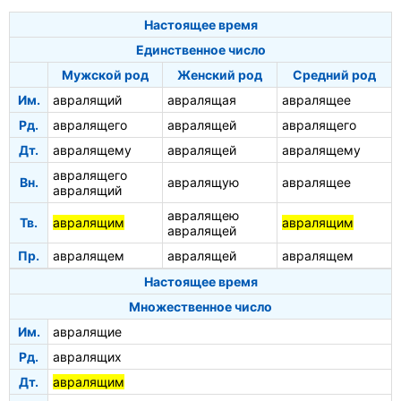
Настоящее время
Единственное число
Мужской род
Женский род
Средний род
Им.
авралящий
авралящая
авралящее
Рд.
авралящего
авралящей
авралящего
Дт.
авралящему
авралящей
авралящему
авралящего
Вн.
авралящую
авралящее
авралящий
авралящею
Тв.
авралящим
авралящим
авралящей
Пр.
авралящем
авралящей
авралящем
Настоящее время
Множественное число
Им.
авралящие
Рд.
авралящих
Дт.
авралящим