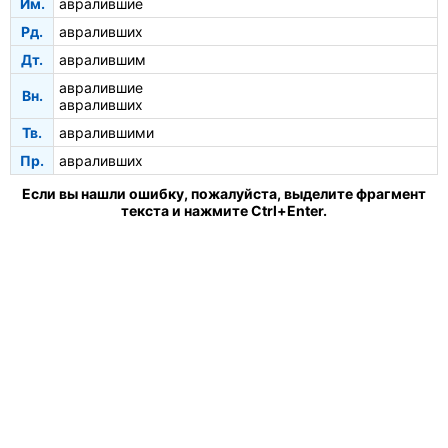
Им.
авралившие
Рд.
авраливших
Дт.
авралившим
авралившие
Вн.
авраливших
Тв.
авралившими
Пр.
авраливших
Если вы нашли ошибку, пожалуйста, выделите фрагмент
текста и нажмите Ctrl+Enter.