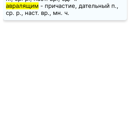
авралящим
- причастие, дательный п.,
ср. p., наст. вр., мн. ч.