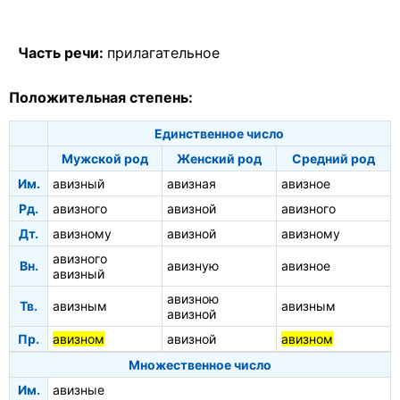
Часть речи:
прилагательное
Положительная степень:
Единственное число
Мужской род
Женский род
Средний род
Им.
авизный
авизная
авизное
Рд.
авизного
авизной
авизного
Дт.
авизному
авизной
авизному
авизного
Вн.
авизную
авизное
авизный
авизною
Тв.
авизным
авизным
авизной
Пр.
авизном
авизной
авизном
Множественное число
Им.
авизные