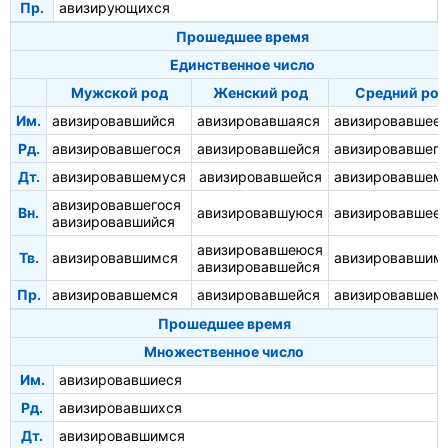
Пр.
авизирующихся
Прошедшее время
Единственное число
Мужской род
Женский род
Средний род
Им.
авизировавшийся
авизировавшаяся
авизировавшее
Рд.
авизировавшегося
авизировавшейся
авизировавшего
Дт.
авизировавшемуся
авизировавшейся
авизировавшем
авизировавшегося
Вн.
авизировавшуюся
авизировавшее
авизировавшийся
авизировавшеюся
Тв.
авизировавшимся
авизировавшим
авизировавшейся
Пр.
авизировавшемся
авизировавшейся
авизировавшем
Прошедшее время
Множественное число
Им.
авизировавшиеся
Рд.
авизировавшихся
Дт.
авизировавшимся