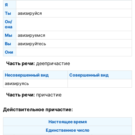
Я
Ты
авизируйся
Он/
она
Мы
авизируемся
Вы
авизируйтесь
Они
Часть речи:
деепричастие
Несовершенный вид
Совершенный вид
авизируясь
Часть речи:
причастие
Действительное причастие:
Настоящее время
Единственное число