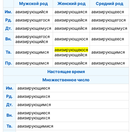
Мужской род
Женский род
Средний род
Им.
авизирующийся
авизирующаяся
авизирующееся
Рд.
авизирующегося
авизирующейся
авизирующегося
Дт.
авизирующемуся
авизирующейся
авизирующемуся
авизирующегося
Вн.
авизирующуюся
авизирующееся
авизирующийся
авизирующеюся
Тв.
авизирующимся
авизирующимся
авизирующейся
Пр.
авизирующемся
авизирующейся
авизирующемся
Настоящее время
Множественное число
Им.
авизирующиеся
Рд.
авизирующихся
Дт.
авизирующимся
авизирующиеся
Вн.
авизирующихся
Тв.
авизирующимися