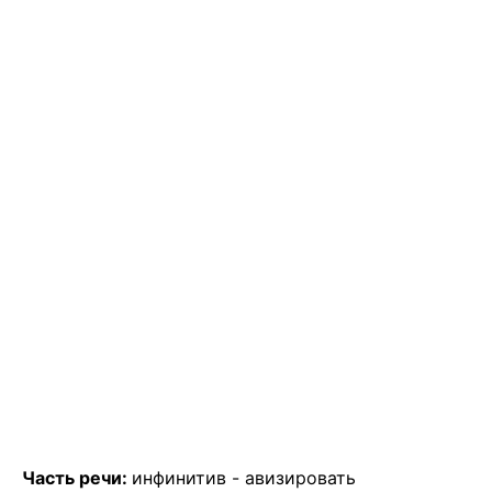
Часть речи:
инфинитив -
авизировать