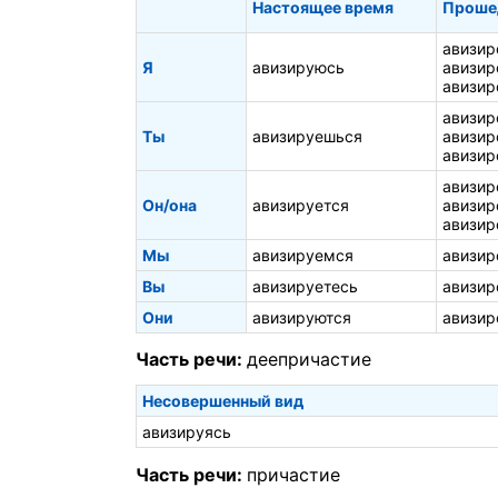
Настоящее время
Проше
авизир
Я
авизируюсь
авизир
авизир
авизир
Ты
авизируешься
авизир
авизир
авизир
Он/она
авизируется
авизир
авизир
Мы
авизируемся
авизир
Вы
авизируетесь
авизир
Они
авизируются
авизир
Часть речи:
деепричастие
Несовершенный вид
авизируясь
Часть речи:
причастие