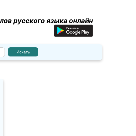
лов русского языка онлайн