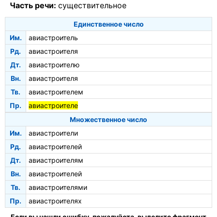
Часть речи:
существительное
Единственное число
Им.
авиастроитель
Рд.
авиастроителя
Дт.
авиастроителю
Вн.
авиастроителя
Тв.
авиастроителем
Пр.
авиастроителе
Множественное число
Им.
авиастроители
Рд.
авиастроителей
Дт.
авиастроителям
Вн.
авиастроителей
Тв.
авиастроителями
Пр.
авиастроителях
Если вы нашли ошибку, пожалуйста, выделите фрагмент