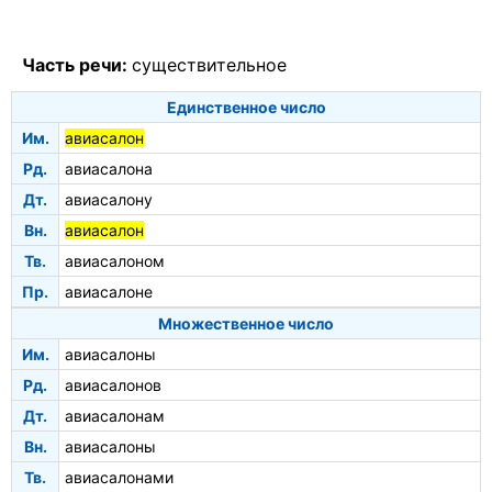
Часть речи:
существительное
Единственное число
Им.
авиасалон
Рд.
авиасалона
Дт.
авиасалону
Вн.
авиасалон
Тв.
авиасалоном
Пр.
авиасалоне
Множественное число
Им.
авиасалоны
Рд.
авиасалонов
Дт.
авиасалонам
Вн.
авиасалоны
Тв.
авиасалонами