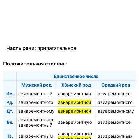
Часть речи:
прилагательное
Положительная степень:
Единственное число
Мужской род
Женский род
Средний род
Им.
авиаремонтный
авиаремонтная
авиаремонтное
Рд.
авиаремонтного
авиаремонтной
авиаремонтного
Дт.
авиаремонтному
авиаремонтной
авиаремонтному
авиаремонтного
Вн.
авиаремонтную
авиаремонтное
авиаремонтный
авиаремонтною
Тв.
авиаремонтным
авиаремонтным
авиаремонтной