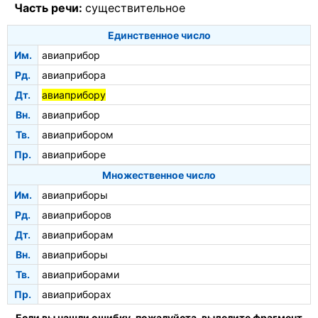
Часть речи:
существительное
Единственное число
Им.
авиаприбор
Рд.
авиаприбора
Дт.
авиаприбору
Вн.
авиаприбор
Тв.
авиаприбором
Пр.
авиаприборе
Множественное число
Им.
авиаприборы
Рд.
авиаприборов
Дт.
авиаприборам
Вн.
авиаприборы
Тв.
авиаприборами
Пр.
авиаприборах
Если вы нашли ошибку, пожалуйста, выделите фрагмент