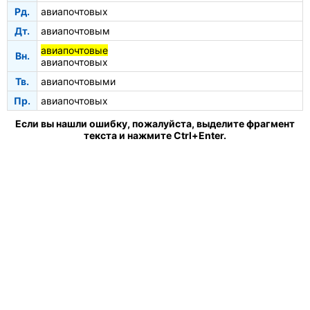
Рд.
авиапочтовых
Дт.
авиапочтовым
авиапочтовые
Вн.
авиапочтовых
Тв.
авиапочтовыми
Пр.
авиапочтовых
Если вы нашли ошибку, пожалуйста, выделите фрагмент
текста и нажмите Ctrl+Enter.