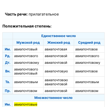
Часть речи:
прилагательное
Положительная степень:
Единственное число
Мужской род
Женский род
Средний род
Им.
авиапочтовый
авиапочтовая
авиапочтовое
Рд.
авиапочтового
авиапочтовой
авиапочтового
Дт.
авиапочтовому
авиапочтовой
авиапочтовому
авиапочтового
Вн.
авиапочтовую
авиапочтовое
авиапочтовый
авиапочтовою
Тв.
авиапочтовым
авиапочтовым
авиапочтовой
Пр.
авиапочтовом
авиапочтовой
авиапочтовом
Множественное число
Им.
авиапочтовые