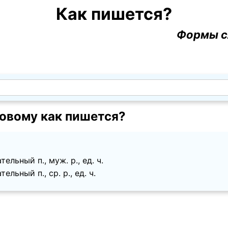
Как пишется?
Формы с
овому как пишется?
ельный п., муж. p., ед. ч.
ельный п., ср. p., ед. ч.