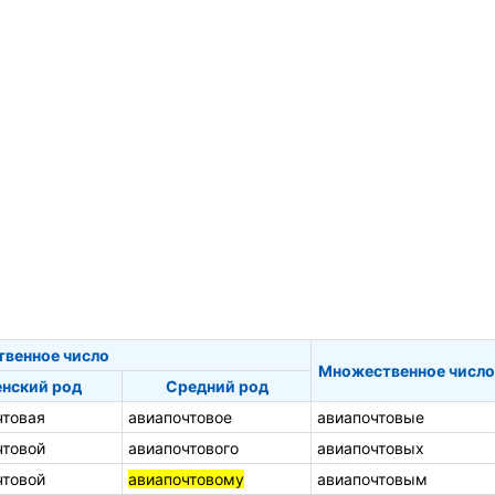
твенное число
Множественное число
нский род
Средний род
чтовая
авиапочтовое
авиапочтовые
чтовой
авиапочтового
авиапочтовых
чтовой
авиапочтовому
авиапочтовым