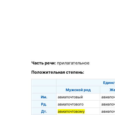
Часть речи:
прилагательное
Положительная степень:
Единс
Мужской род
Же
Им.
авиапочтовый
авиапо
Рд.
авиапочтового
авиапо
Дт.
авиапочтовому
авиапо