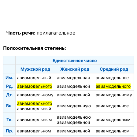
Часть речи:
прилагательное
Положительная степень:
Единственное число
Мужской род
Женский род
Средний род
Им.
авиамодельный
авиамодельная
авиамодельное
Рд.
авиамодельного
авиамодельной
авиамодельного
Дт.
авиамодельному
авиамодельной
авиамодельному
авиамодельного
Вн.
авиамодельную
авиамодельное
авиамодельный
авиамодельною
Тв.
авиамодельным
авиамодельным
авиамодельной
Пр.
авиамодельном
авиамодельной
авиамодельном