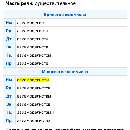
Часть речи:
существительное
Единственное число
Им.
авиамоделист
Рд.
авиамоделиста
Дт.
авиамоделисту
Вн.
авиамоделиста
Тв.
авиамоделистом
Пр.
авиамоделисте
Множественное число
Им.
авиамоделисты
Рд.
авиамоделистов
Дт.
авиамоделистам
Вн.
авиамоделистов
Тв.
авиамоделистами
Пр.
авиамоделистах
Если вы нашли ошибку, пожалуйста, выделите фрагмент