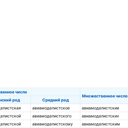
венное число
Множественное число
нский род
Средний род
елистская
авиамоделистское
авиамоделистские
елистской
авиамоделистского
авиамоделистских
елистской
авиамоделистскому
авиамоделистским