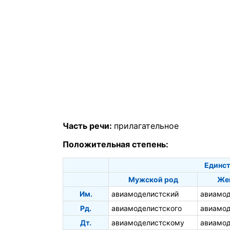
Часть речи:
прилагательное
Положительная степень:
Единст
Мужской род
Же
Им.
авиамоделистский
авиамод
Рд.
авиамоделистского
авиамод
Дт.
авиамоделистскому
авиамод