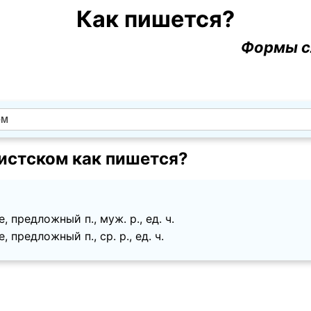
Как пишется?
Формы с
стском как пишется?
, предложный п., муж. p., ед. ч.
 предложный п., ср. p., ед. ч.