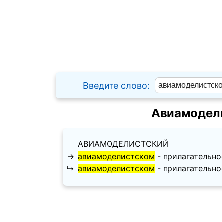
Введите слово:
Авиамодели
АВИАМОДЕЛИСТСКИЙ
→
авиамоделистском
- прилагательное
↳
авиамоделистском
- прилагательное,