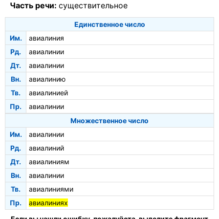
Часть речи:
существительное
Единственное число
Им.
авиалиния
Рд.
авиалинии
Дт.
авиалинии
Вн.
авиалинию
Тв.
авиалинией
Пр.
авиалинии
Множественное число
Им.
авиалинии
Рд.
авиалиний
Дт.
авиалиниям
Вн.
авиалинии
Тв.
авиалиниями
Пр.
авиалиниях
Если вы нашли ошибку, пожалуйста, выделите фрагмент