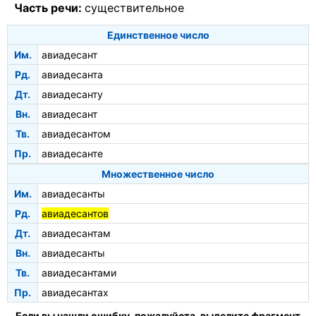
Часть речи:
существительное
Единственное число
Им.
авиадесант
Рд.
авиадесанта
Дт.
авиадесанту
Вн.
авиадесант
Тв.
авиадесантом
Пр.
авиадесанте
Множественное число
Им.
авиадесанты
Рд.
авиадесантов
Дт.
авиадесантам
Вн.
авиадесанты
Тв.
авиадесантами
Пр.
авиадесантах
Если вы нашли ошибку, пожалуйста, выделите фрагмент