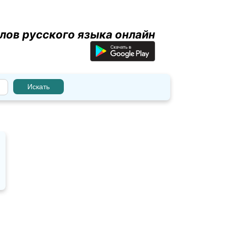
лов русского языка онлайн