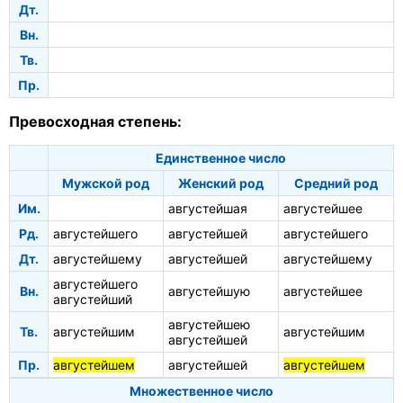
Дт.
Вн.
Тв.
Пр.
Превосходная степень:
Единственное число
Мужской род
Женский род
Средний род
Им.
августейшая
августейшее
Рд.
августейшего
августейшей
августейшего
Дт.
августейшему
августейшей
августейшему
августейшего
Вн.
августейшую
августейшее
августейший
августейшею
Тв.
августейшим
августейшим
августейшей
Пр.
августейшем
августейшей
августейшем
Множественное число