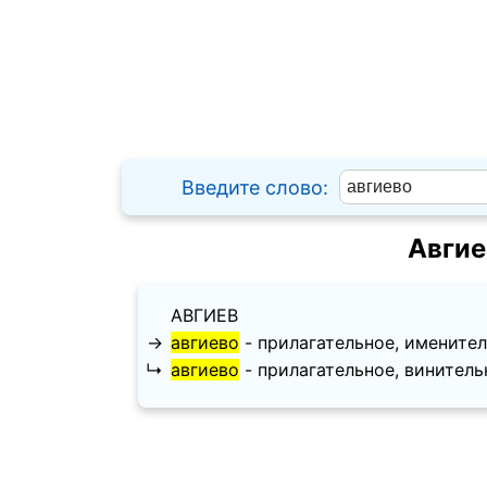
Введите слово:
Авгие
АВГИЕВ
→
авгиево
- прилагательное, именительн
↳
авгиево
- прилагательное, винительный