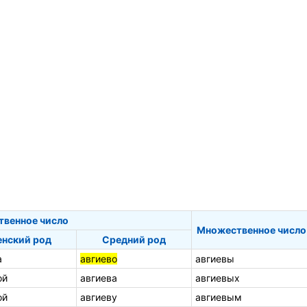
твенное число
Множественное число
нский род
Средний род
а
авгиево
авгиевы
ой
авгиева
авгиевых
ой
авгиеву
авгиевым