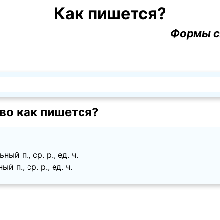
Как пишется?
Формы с
во как пишется?
ый п., ср. p., ед. ч.
 п., ср. p., ед. ч.