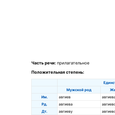
Часть речи:
прилагательное
Положительная степень:
Единс
Мужской род
Же
Им.
авгиев
авгиев
Рд.
авгиева
авгиев
Дт.
авгиеву
авгиев