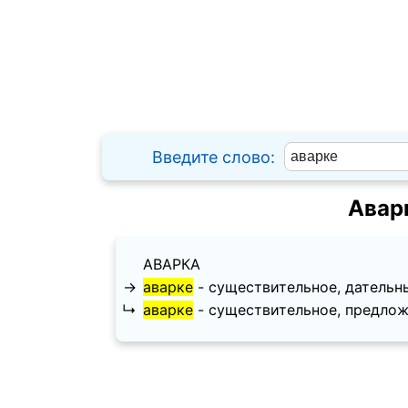
Введите слово:
Авар
АВАРКА
→
аварке
- существительное, дательный п
↳
аварке
- существительное, предложный