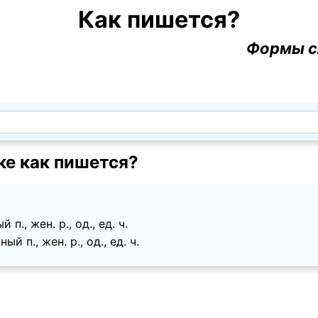
Как пишется?
Формы с
ке как пишется?
., жен. p., од., ед. ч.
 п., жен. p., од., ед. ч.