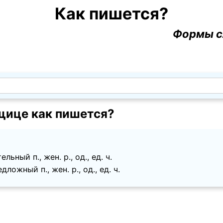
Как пишется?
Формы с
ице как пишется?
ьный п., жен. p., од., ед. ч.
ложный п., жен. p., од., ед. ч.