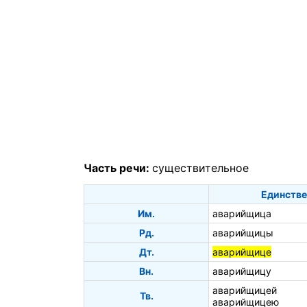
Часть речи:
существительное
Единстве
Им.
аварийщица
Рд.
аварийщицы
Дт.
аварийщице
Вн.
аварийщицу
аварийщицей
Тв.
аварийщицею