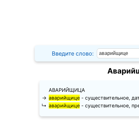
Введите слово:
Аварийщ
АВАРИЙЩИЦА
→
аварийщице
- существительное, дател
↳
аварийщице
- существительное, пред