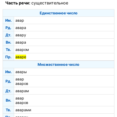
Часть речи:
существительное
Единственное число
Им.
авар
Рд.
авара
Дт.
авару
Вн.
авара
Тв.
аваром
Пр.
аваре
Множественное число
Им.
авары
авар
Рд.
аваров
Дт.
аварам
авар
Вн.
аваров
Тв.
аварами