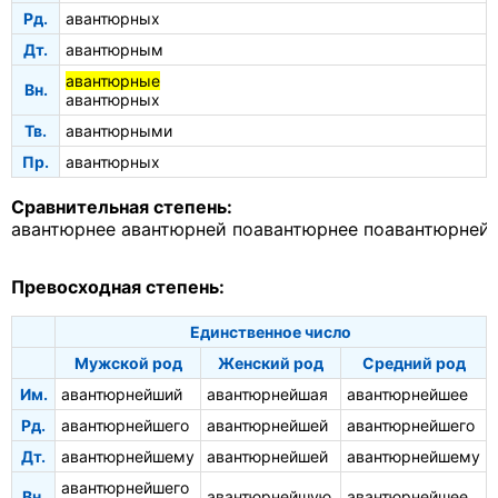
Рд.
авантюрных
Дт.
авантюрным
авантюрные
Вн.
авантюрных
Тв.
авантюрными
Пр.
авантюрных
Сравнительная степень:
авантюрнее
авантюрней
поавантюрнее
поавантюрней
Превосходная степень:
Единственное число
Мужской род
Женский род
Средний род
Им.
авантюрнейший
авантюрнейшая
авантюрнейшее
Рд.
авантюрнейшего
авантюрнейшей
авантюрнейшего
Дт.
авантюрнейшему
авантюрнейшей
авантюрнейшему
авантюрнейшего
Вн.
авантюрнейшую
авантюрнейшее