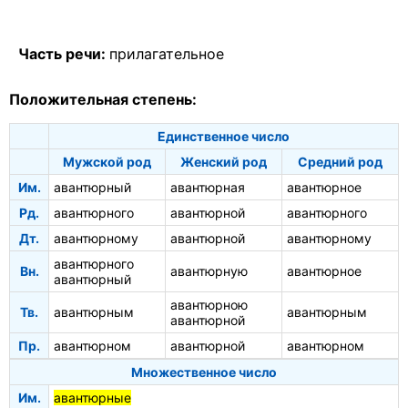
Часть речи:
прилагательное
Положительная степень:
Единственное число
Мужской род
Женский род
Средний род
Им.
авантюрный
авантюрная
авантюрное
Рд.
авантюрного
авантюрной
авантюрного
Дт.
авантюрному
авантюрной
авантюрному
авантюрного
Вн.
авантюрную
авантюрное
авантюрный
авантюрною
Тв.
авантюрным
авантюрным
авантюрной
Пр.
авантюрном
авантюрной
авантюрном
Множественное число
Им.
авантюрные