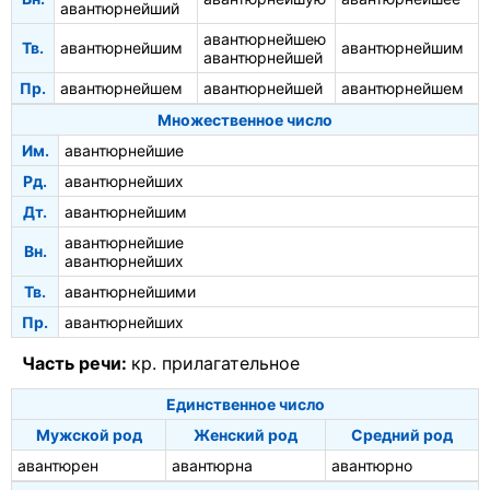
авантюрнейший
авантюрнейшею
Тв.
авантюрнейшим
авантюрнейшим
авантюрнейшей
Пр.
авантюрнейшем
авантюрнейшей
авантюрнейшем
Множественное число
Им.
авантюрнейшие
Рд.
авантюрнейших
Дт.
авантюрнейшим
авантюрнейшие
Вн.
авантюрнейших
Тв.
авантюрнейшими
Пр.
авантюрнейших
Часть речи:
кр. прилагательное
Единственное число
Мужской род
Женский род
Средний род
авантюрен
авантюрна
авантюрно