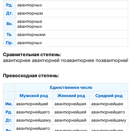
Рд.
авантюрных
Дт.
авантюрным
авантюрные
Вн.
авантюрных
Тв.
авантюрными
Пр.
авантюрных
Сравнительная степень:
авантюрнее
авантюрней
поавантюрнее
поавантюрней
Превосходная степень:
Единственное число
Мужской род
Женский род
Средний род
Им.
авантюрнейший
авантюрнейшая
авантюрнейшее
Рд.
авантюрнейшего
авантюрнейшей
авантюрнейшего
Дт.
авантюрнейшему
авантюрнейшей
авантюрнейшему
авантюрнейшего
Вн.
авантюрнейшую
авантюрнейшее