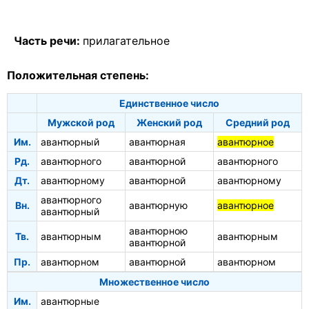
Часть речи:
прилагательное
Положительная степень:
Единственное число
Мужской род
Женский род
Средний род
Им.
авантюрный
авантюрная
авантюрное
Рд.
авантюрного
авантюрной
авантюрного
Дт.
авантюрному
авантюрной
авантюрному
авантюрного
Вн.
авантюрную
авантюрное
авантюрный
авантюрною
Тв.
авантюрным
авантюрным
авантюрной
Пр.
авантюрном
авантюрной
авантюрном
Множественное число
Им.
авантюрные