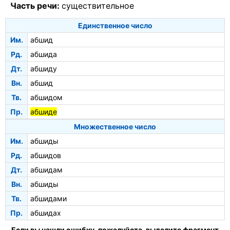
Часть речи:
существительное
Единственное число
Им.
абшид
Рд.
абшида
Дт.
абшиду
Вн.
абшид
Тв.
абшидом
Пр.
абшиде
Множественное число
Им.
абшиды
Рд.
абшидов
Дт.
абшидам
Вн.
абшиды
Тв.
абшидами
Пр.
абшидах
Если вы нашли ошибку, пожалуйста, выделите фрагмент