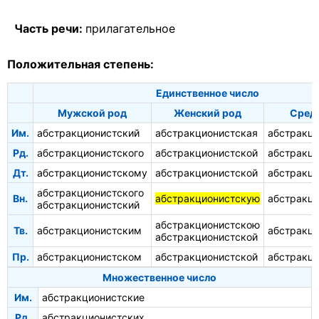
Часть речи:
прилагательное
Положительная степень:
Единственное число
Мужской род
Женский род
Сред
Им.
абстракционистский
абстракционистская
абстракци
Рд.
абстракционистского
абстракционистской
абстракци
Дт.
абстракционистскому
абстракционистской
абстракц
абстракционистского
Вн.
абстракционистскую
абстракци
абстракционистский
абстракционистскою
Тв.
абстракционистским
абстракц
абстракционистской
Пр.
абстракционистском
абстракционистской
абстракц
Множественное число
Им.
абстракционистские
Рд.
абстракционистских