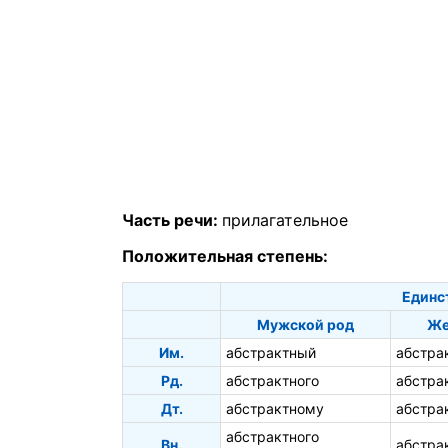
Часть речи:
прилагательное
Положительная степень:
Единс
Мужской род
Же
Им.
абстрактный
абстра
Рд.
абстрактного
абстра
Дт.
абстрактному
абстра
абстрактного
Вн.
абстра