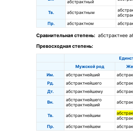
абстрактный
абстра
Тв.
абстрактным
абстра
Пр.
абстрактном
абстра
Сравнительная степень:
абстрактнее
а
Превосходная степень:
Единс
Мужской род
Же
Им.
абстрактнейший
абстра
Рд.
абстрактнейшего
абстра
Дт.
абстрактнейшему
абстра
абстрактнейшего
Вн.
абстра
абстрактнейший
абстра
Тв.
абстрактнейшим
абстра
Пр.
абстрактнейшем
абстра