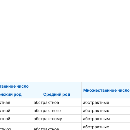
твенное число
Множественное число
нский род
Средний род
ктная
абстрактное
абстрактные
ктной
абстрактного
абстрактных
ктной
абстрактному
абстрактным
абстрактные
ктную
абстрактное