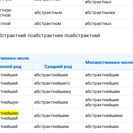
абстрактных
ктною
абстрактным
абстрактными
ктной
ктной
абстрактном
абстрактных
бстрактней
поабстрактнее
поабстрактней
твенное число
Множественное число
нский род
Средний род
ктнейшая
абстрактнейшее
абстрактнейшие
ктнейшей
абстрактнейшего
абстрактнейших
ктнейшей
абстрактнейшему
абстрактнейшим
абстрактнейшие
ктнейшую
абстрактнейшее
абстрактнейших
ктнейшею
абстрактнейшим
абстрактнейшими
ктнейшей
ктнейшей
абстрактнейшем
абстрактнейших