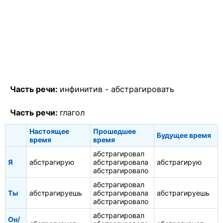
Часть речи:
инфинитив -
абстрагировать
Часть речи:
глагол
Настоящее
Прошедшее
Будущее время
время
время
абстрагировал
Я
абстрагирую
абстрагировала
абстрагирую
абстрагировало
абстрагировал
Ты
абстрагируешь
абстрагировала
абстрагируешь
абстрагировало
абстрагировал
Он/