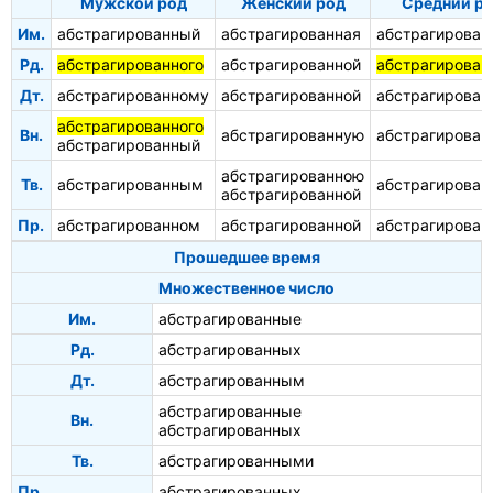
Мужской род
Женский род
Средний р
Им.
абстрагированный
абстрагированная
абстрагирован
Рд.
абстрагированного
абстрагированной
абстрагирован
Дт.
абстрагированному
абстрагированной
абстрагирован
абстрагированного
Вн.
абстрагированную
абстрагирован
абстрагированный
абстрагированною
Тв.
абстрагированным
абстрагирова
абстрагированной
Пр.
абстрагированном
абстрагированной
абстрагирован
Прошедшее время
Множественное число
Им.
абстрагированные
Рд.
абстрагированных
Дт.
абстрагированным
абстрагированные
Вн.
абстрагированных
Тв.
абстрагированными
Пр.
абстрагированных