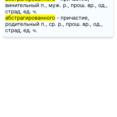
винительный п., муж. p., прош. вр., од.,
страд, ед. ч.
абстрагированного
- причастие,
родительный п., ср. p., прош. вр., од.,
страд, ед. ч.