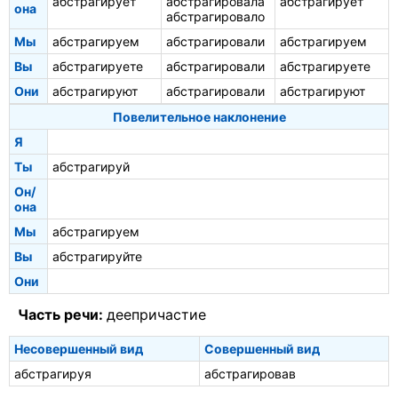
абстрагирует
абстрагировала
абстрагирует
она
абстрагировало
Мы
абстрагируем
абстрагировали
абстрагируем
Вы
абстрагируете
абстрагировали
абстрагируете
Они
абстрагируют
абстрагировали
абстрагируют
Повелительное наклонение
Я
Ты
абстрагируй
Он/
она
Мы
абстрагируем
Вы
абстрагируйте
Они
Часть речи:
деепричастие
Несовершенный вид
Совершенный вид
абстрагируя
абстрагировав