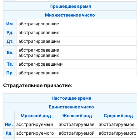
Прошедшее время
Множественное число
Им.
абстрагировавшие
Рд.
абстрагировавших
Дт.
абстрагировавшим
абстрагировавшие
Вн.
абстрагировавших
Тв.
абстрагировавшими
Пр.
абстрагировавших
Страдательное причастие:
Настоящее время
Единственное число
Мужской род
Женский род
Средний род
Им.
абстрагируемый
абстрагируемая
абстрагируемое
Рд.
абстрагируемого
абстрагируемой
абстрагируемого