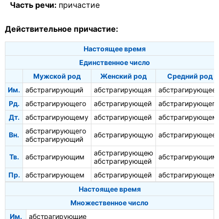
Часть речи:
причастие
Действительное причастие:
Настоящее время
Единственное число
Мужской род
Женский род
Средний род
Им.
абстрагирующий
абстрагирующая
абстрагирующее
Рд.
абстрагирующего
абстрагирующей
абстрагирующего
Дт.
абстрагирующему
абстрагирующей
абстрагирующем
абстрагирующего
Вн.
абстрагирующую
абстрагирующее
абстрагирующий
абстрагирующею
Тв.
абстрагирующим
абстрагирующим
абстрагирующей
Пр.
абстрагирующем
абстрагирующей
абстрагирующем
Настоящее время
Множественное число
Им.
абстрагирующие