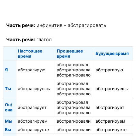
Часть речи:
инфинитив -
абстрагировать
Часть речи:
глагол
Настоящее
Прошедшее
Будущее время
время
время
абстрагировал
Я
абстрагирую
абстрагировала
абстрагирую
абстрагировало
абстрагировал
Ты
абстрагируешь
абстрагировала
абстрагируешь
абстрагировало
абстрагировал
Он/
абстрагирует
абстрагировала
абстрагирует
она
абстрагировало
Мы
абстрагируем
абстрагировали
абстрагируем
Вы
абстрагируете
абстрагировали
абстрагируете