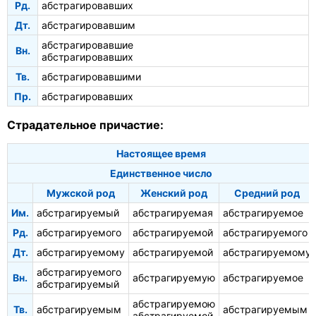
Рд.
абстрагировавших
Дт.
абстрагировавшим
абстрагировавшие
Вн.
абстрагировавших
Тв.
абстрагировавшими
Пр.
абстрагировавших
Страдательное причастие:
Настоящее время
Единственное число
Мужской род
Женский род
Средний род
Им.
абстрагируемый
абстрагируемая
абстрагируемое
Рд.
абстрагируемого
абстрагируемой
абстрагируемого
Дт.
абстрагируемому
абстрагируемой
абстрагируемому
абстрагируемого
Вн.
абстрагируемую
абстрагируемое
абстрагируемый
абстрагируемою
Тв.
абстрагируемым
абстрагируемым
абстрагируемой