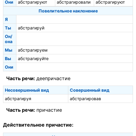
Они
абстрагируют
абстрагировали
абстрагируют
Повелительное наклонение
Я
Ты
абстрагируй
Он/
она
Мы
абстрагируем
Вы
абстрагируйте
Они
Часть речи:
деепричастие
Несовершенный вид
Совершенный вид
абстрагируя
абстрагировав
Часть речи:
причастие
Действительное причастие: