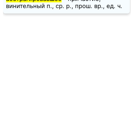
винительный п., ср. p., прош. вр., ед. ч.