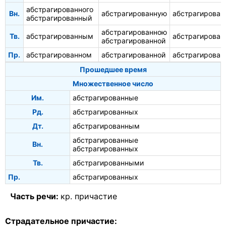
абстрагированного
Вн.
абстрагированную
абстрагирован
абстрагированный
абстрагированною
Тв.
абстрагированным
абстрагирова
абстрагированной
Пр.
абстрагированном
абстрагированной
абстрагирован
Прошедшее время
Множественное число
Им.
абстрагированные
Рд.
абстрагированных
Дт.
абстрагированным
абстрагированные
Вн.
абстрагированных
Тв.
абстрагированными
Пр.
абстрагированных
Часть речи:
кр. причастие
Страдательное причастие: