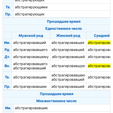
Тв.
абстрагирующими
Пр.
абстрагирующих
Прошедшее время
Единственное число
Мужской род
Женский род
Средний 
Им.
абстрагировавший
абстрагировавшая
абстрагирова
Рд.
абстрагировавшего
абстрагировавшей
абстрагирова
Дт.
абстрагировавшему
абстрагировавшей
абстрагирова
абстрагировавшего
Вн.
абстрагировавшую
абстрагирова
абстрагировавший
абстрагировавшею
Тв.
абстрагировавшим
абстрагирова
абстрагировавшей
Пр.
абстрагировавшем
абстрагировавшей
абстрагирова
Прошедшее время
Множественное число
Им.
абстрагировавшие