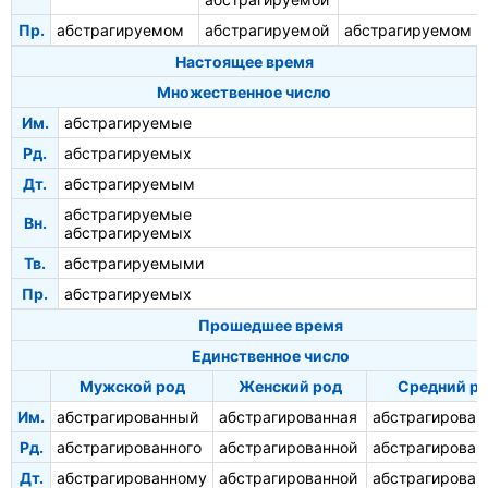
Пр.
абстрагируемом
абстрагируемой
абстрагируемом
Настоящее время
Множественное число
Им.
абстрагируемые
Рд.
абстрагируемых
Дт.
абстрагируемым
абстрагируемые
Вн.
абстрагируемых
Тв.
абстрагируемыми
Пр.
абстрагируемых
Прошедшее время
Единственное число
Мужской род
Женский род
Средний р
Им.
абстрагированный
абстрагированная
абстрагирован
Рд.
абстрагированного
абстрагированной
абстрагирован
Дт.
абстрагированному
абстрагированной
абстрагирован