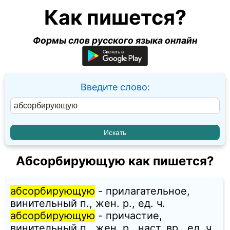
Как пишется?
Формы слов русского языка онлайн
Введите слово:
Абсорбирующую как пишется?
абсорбирующую
- прилагательное,
винительный п., жен. p., ед. ч.
абсорбирующую
- причастие,
винительный п., жен. p., наст. вр., ед. ч.