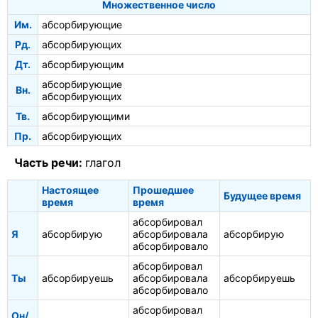
Множественное число
Им.
абсорбирующие
Рд.
абсорбирующих
Дт.
абсорбирующим
абсорбирующие
Вн.
абсорбирующих
Тв.
абсорбирующими
Пр.
абсорбирующих
Часть речи:
глагол
Настоящее
Прошедшее
Будущее время
время
время
абсорбировал
Я
абсорбирую
абсорбировала
абсорбирую
абсорбировало
абсорбировал
Ты
абсорбируешь
абсорбировала
абсорбируешь
абсорбировало
абсорбировал
Он/