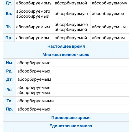
Дт.
абсорбируемому
абсорбируемой
абсорбируемому
абсорбируемого
Вн.
абсорбируемую
абсорбируемое
абсорбируемый
абсорбируемою
Тв.
абсорбируемым
абсорбируемым
абсорбируемой
Пр.
абсорбируемом
абсорбируемой
абсорбируемом
Настоящее время
Множественное число
Им.
абсорбируемые
Рд.
абсорбируемых
Дт.
абсорбируемым
абсорбируемые
Вн.
абсорбируемых
Тв.
абсорбируемыми
Пр.
абсорбируемых
Прошедшее время
Единственное число