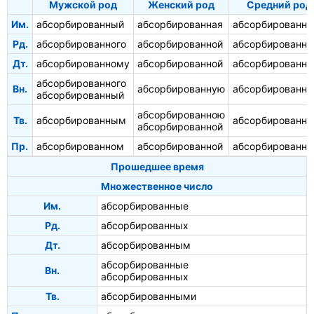
Мужской род
Женский род
Средний род
Им.
абсорбированный
абсорбированная
абсорбированно
Рд.
абсорбированного
абсорбированной
абсорбированно
Дт.
абсорбированному
абсорбированной
абсорбированн
абсорбированного
Вн.
абсорбированную
абсорбированно
абсорбированный
абсорбированною
Тв.
абсорбированным
абсорбированн
абсорбированной
Пр.
абсорбированном
абсорбированной
абсорбированн
Прошедшее время
Множественное число
Им.
абсорбированные
Рд.
абсорбированных
Дт.
абсорбированным
абсорбированные
Вн.
абсорбированных
Тв.
абсорбированными