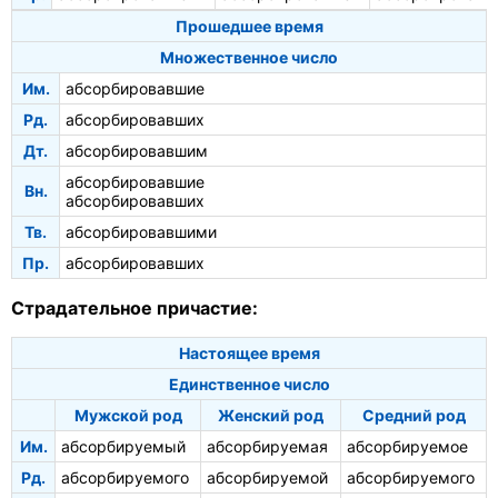
Прошедшее время
Множественное число
Им.
абсорбировавшие
Рд.
абсорбировавших
Дт.
абсорбировавшим
абсорбировавшие
Вн.
абсорбировавших
Тв.
абсорбировавшими
Пр.
абсорбировавших
Страдательное причастие:
Настоящее время
Единственное число
Мужской род
Женский род
Средний род
Им.
абсорбируемый
абсорбируемая
абсорбируемое
Рд.
абсорбируемого
абсорбируемой
абсорбируемого