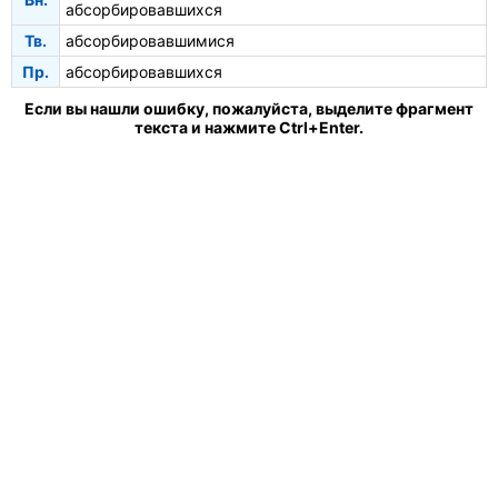
абсорбировавшихся
Тв.
абсорбировавшимися
Пр.
абсорбировавшихся
Если вы нашли ошибку, пожалуйста, выделите фрагмент
текста и нажмите Ctrl+Enter.