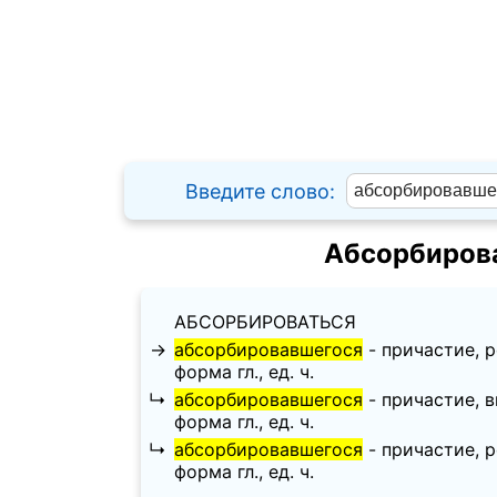
Введите слово:
Абсорбирова
АБСОРБИРОВАТЬСЯ
→
абсорбировавшегося
- причастие, ро
форма гл., ед. ч.
↳
абсорбировавшегося
- причастие, ви
форма гл., ед. ч.
↳
абсорбировавшегося
- причастие, ро
форма гл., ед. ч.