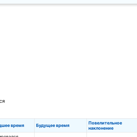
ся
Повелительное
шее время
Будущее время
наклонение
ировался