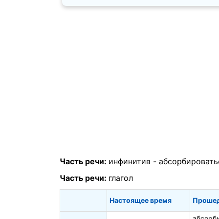
Часть речи:
инфинитив -
абсорбировать
Часть речи:
глагол
Настоящее время
Прошед
абсорб