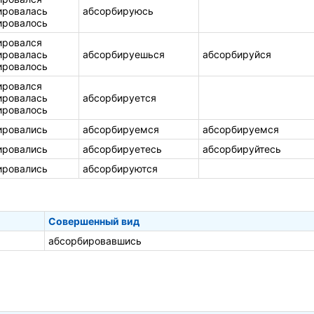
ировалась
абсорбируюсь
ировалось
ировался
ировалась
абсорбируешься
абсорбируйся
ировалось
ировался
ировалась
абсорбируется
ировалось
ировались
абсорбируемся
абсорбируемся
ировались
абсорбируетесь
абсорбируйтесь
ировались
абсорбируются
Совершенный вид
абсорбировавшись