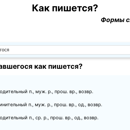
Как пишется?
Формы с
вшегося как пишется?
дительный п., муж. p., прош. вр., возвр.
нительный п., муж. p., прош. вр., од., возвр.
дительный п., ср. p., прош. вр., од., возвр.