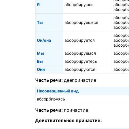
Я
абсорбируюсь
абсорб
абсорб
абсорб
Ты
абсорбируешься
абсорб
абсорб
абсорб
Он/она
абсорбируется
абсорб
абсорб
Мы
абсорбируемся
абсорб
Вы
абсорбируетесь
абсорб
Они
абсорбируются
абсорб
Часть речи:
деепричастие
Несовершенный вид
абсорбируясь
Часть речи:
причастие
Действительное причастие: