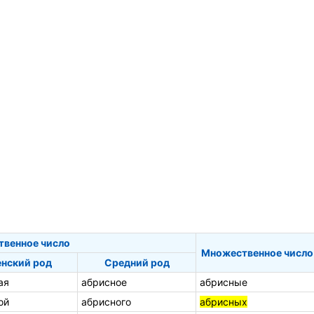
твенное число
Множественное число
нский род
Средний род
ая
абрисное
абрисные
ой
абрисного
абрисных