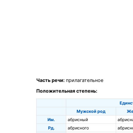
Часть речи:
прилагательное
Положительная степень:
Единс
Мужской род
Же
Им.
абрисный
абрисн
Рд.
абрисного
абрисн