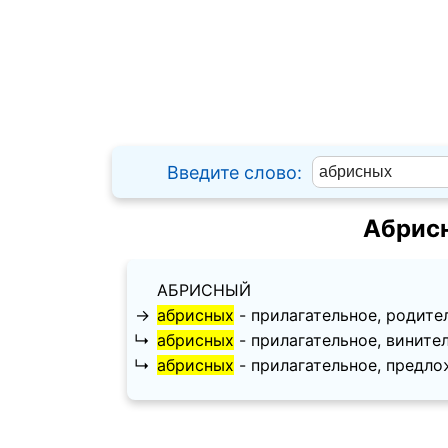
Введите слово:
Абрис
АБРИСНЫЙ
→
абрисных
- прилагательное, родитель
↳
абрисных
- прилагательное, винитель
↳
абрисных
- прилагательное, предложн