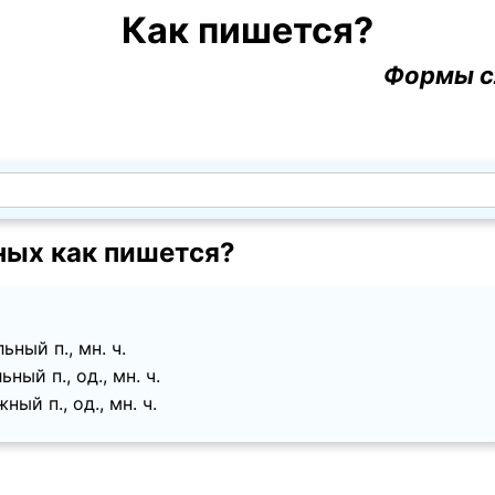
Как пишется?
Формы с
ных как пишется?
ный п., мн. ч.
ный п., од., мн. ч.
ый п., од., мн. ч.