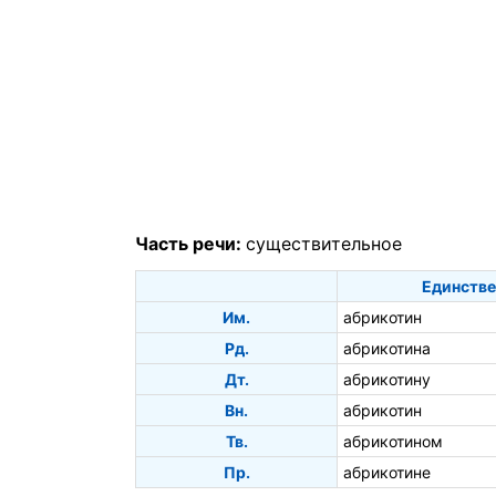
Часть речи:
существительное
Единстве
Им.
абрикотин
Рд.
абрикотина
Дт.
абрикотину
Вн.
абрикотин
Тв.
абрикотином
Пр.
абрикотине