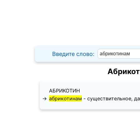
Введите слово:
Абрикот
АБРИКОТИН
→
абрикотинам
- существительное, дат