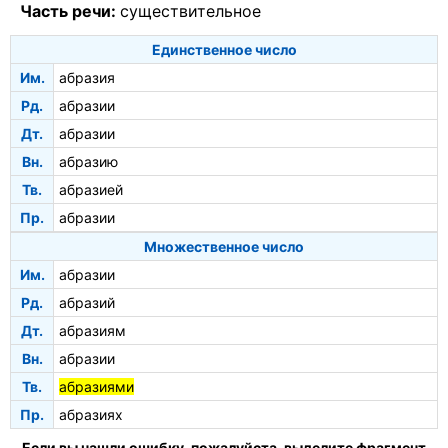
Часть речи:
существительное
Единственное число
Им.
абразия
Рд.
абразии
Дт.
абразии
Вн.
абразию
Тв.
абразией
Пр.
абразии
Множественное число
Им.
абразии
Рд.
абразий
Дт.
абразиям
Вн.
абразии
Тв.
абразиями
Пр.
абразиях
Если вы нашли ошибку, пожалуйста, выделите фрагмент