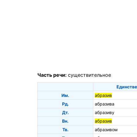
Часть речи:
существительное
Единстве
Им.
абразив
Рд.
абразива
Дт.
абразиву
Вн.
абразив
Тв.
абразивом