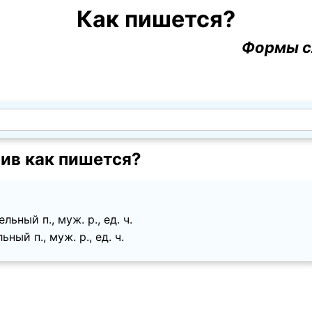
Как пишется?
Формы с
ив как пишется?
ьный п., муж. p., ед. ч.
ый п., муж. p., ед. ч.