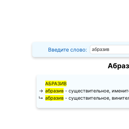
Введите слово:
Абраз
АБРАЗИВ
→
абразив
- существительное, именител
↳
абразив
- существительное, винительн