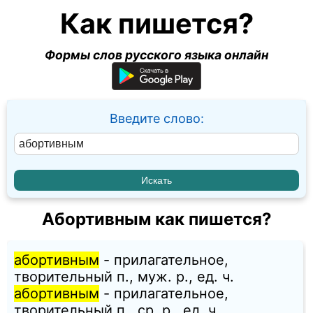
Как пишется?
Формы слов русского языка онлайн
Введите слово:
Абортивным как пишется?
абортивным
- прилагательное,
творительный п., муж. p., ед. ч.
абортивным
- прилагательное,
творительный п., ср. p., ед. ч.