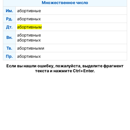
Множественное число
Им.
абортивные
Рд.
абортивных
Дт.
абортивным
абортивные
Вн.
абортивных
Тв.
абортивными
Пр.
абортивных
Если вы нашли ошибку, пожалуйста, выделите фрагмент
текста и нажмите Ctrl+Enter.