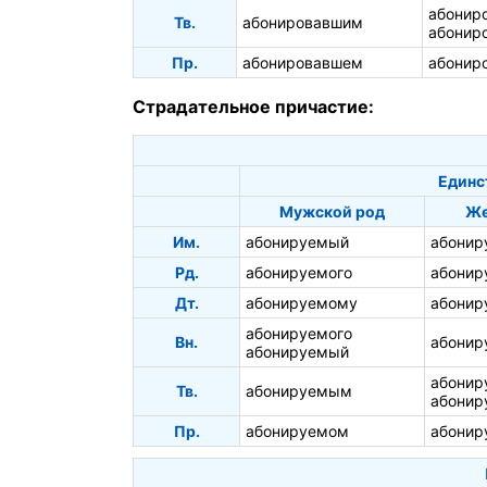
абонир
Тв.
абонировавшим
абонир
Пр.
абонировавшем
абонир
Страдательное причастие:
Единс
Мужской род
Же
Им.
абонируемый
абонир
Рд.
абонируемого
абонир
Дт.
абонируемому
абонир
абонируемого
Вн.
абонир
абонируемый
абонир
Тв.
абонируемым
абонир
Пр.
абонируемом
абонир