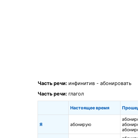
Часть речи:
инфинитив -
абонировать
Часть речи:
глагол
Настоящее время
Проше
абонир
Я
абонирую
абонир
абонир