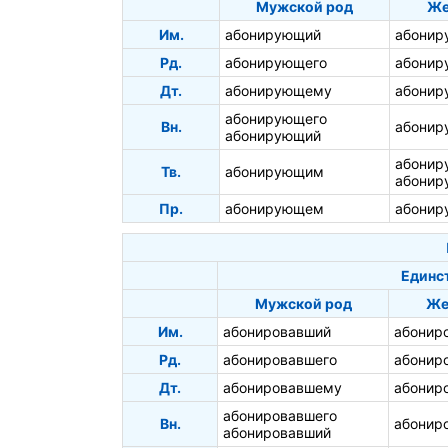
Мужской род
Же
Им.
абонирующий
абонир
Рд.
абонирующего
абонир
Дт.
абонирующему
абонир
абонирующего
Вн.
абони
абонирующий
абони
Тв.
абонирующим
абонир
Пр.
абонирующем
абонир
Единс
Мужской род
Же
Им.
абонировавший
абонир
Рд.
абонировавшего
абонир
Дт.
абонировавшему
абонир
абонировавшего
Вн.
абонир
абонировавший