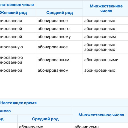
нственное число
Множественное
число
Женский род
Средний род
нированная
абонированное
абонированные
нированной
абонированного
абонированных
нированной
абонированному
абонированным
абонированные
нированную
абонированное
абонированных
нированною
абонированным
абонированными
нированной
нированной
абонированном
абонированных
Настоящее время
число
Множественное число
од
Средний род
абонируемо
абонируемы