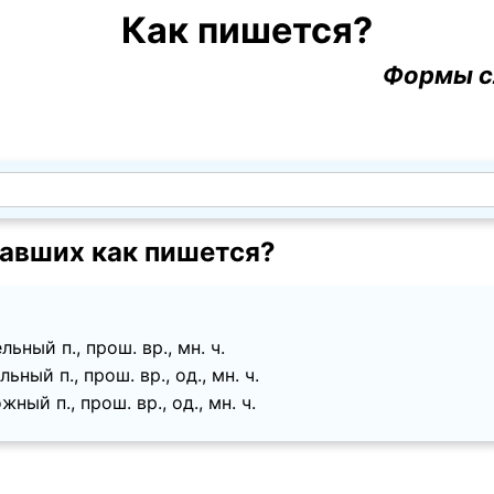
Как пишется?
Формы с
авших как пишется?
ьный п., прош. вр., мн. ч.
ный п., прош. вр., од., мн. ч.
ный п., прош. вр., од., мн. ч.