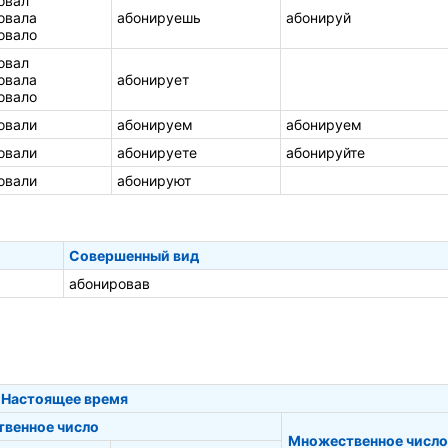
овал
овала
абонируешь
абонируй
овало
овал
овала
абонирует
овало
овали
абонируем
абонируем
овали
абонируете
абонируйте
овали
абонируют
Совершенный вид
абонировав
Настоящее время
твенное число
Множественное число