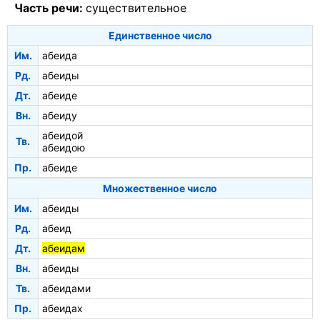
Часть речи:
существительное
Единственное число
Им.
абеида
Рд.
абеиды
Дт.
абеиде
Вн.
абеиду
абеидой
Тв.
абеидою
Пр.
абеиде
Множественное число
Им.
абеиды
Рд.
абеид
Дт.
абеидам
Вн.
абеиды
Тв.
абеидами
Пр.
абеидах