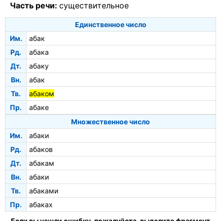
Часть речи:
существительное
Единственное число
Им.
абак
Рд.
абака
Дт.
абаку
Вн.
абак
Тв.
абаком
Пр.
абаке
Множественное число
Им.
абаки
Рд.
абаков
Дт.
абакам
Вн.
абаки
Тв.
абаками
Пр.
абаках
Если вы нашли ошибку, пожалуйста, выделите фрагмент