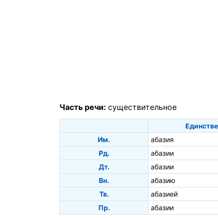
Часть речи:
существительное
Единстве
Им.
абазия
Рд.
абазии
Дт.
абазии
Вн.
абазию
Тв.
абазией
Пр.
абазии