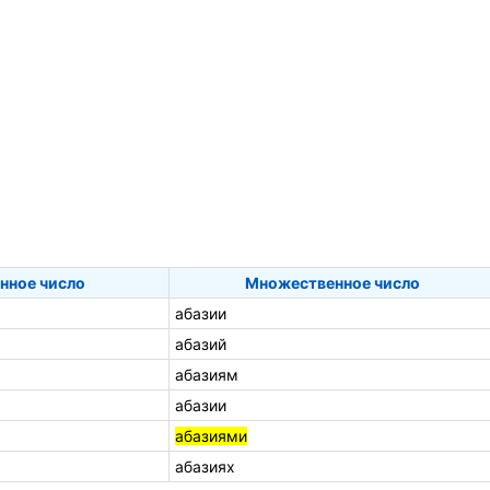
нное число
Множественное число
абазии
абазий
абазиям
абазии
абазиями
абазиях