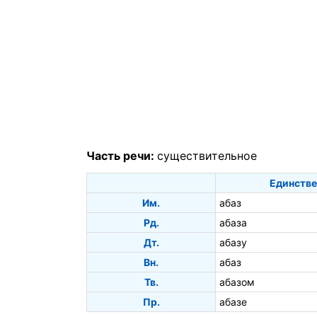
Часть речи:
существительное
Единстве
Им.
абаз
Рд.
абаза
Дт.
абазу
Вн.
абаз
Тв.
абазом
Пр.
абазе