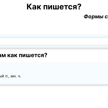
Как пишется?
Формы с
ам как пишется?
 п., мн. ч.