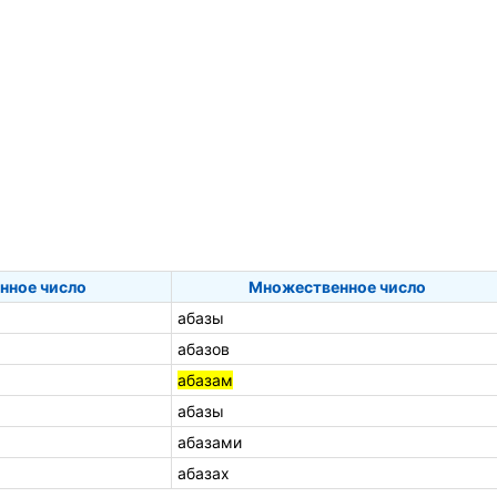
нное число
Множественное число
абазы
абазов
абазам
абазы
абазами
абазах